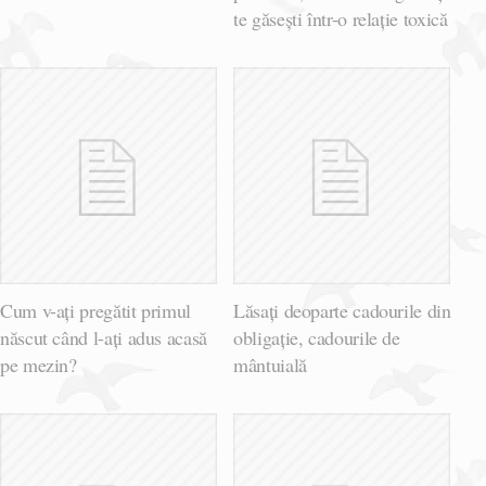
te găsești într-o relație toxică
Cum v-ați pregătit primul
Lăsați deoparte cadourile din
născut când l-ați adus acasă
obligație, cadourile de
pe mezin?
mântuială