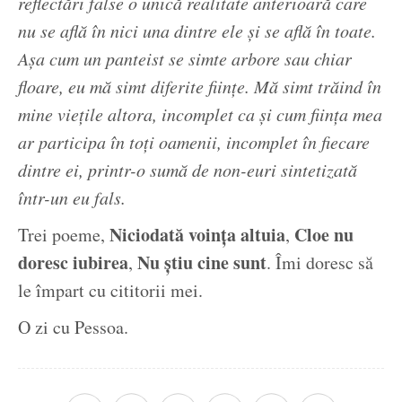
reflectări false o unică realitate anterioară care
nu se află în nici una dintre ele și se află în toate.
Așa cum un panteist se simte arbore sau chiar
floare, eu mă simt diferite ființe. Mă simt trăind în
mine viețile altora, incomplet ca și cum ființa mea
ar participa în toți oamenii, incomplet în fiecare
dintre ei, printr-o sumă de non-euri sintetizată
într-un eu fals.
Niciodată voința altuia
Cloe nu
Trei poeme,
,
doresc iubirea
Nu știu cine sunt
,
. Îmi doresc să
le împart cu cititorii mei.
O zi cu Pessoa.