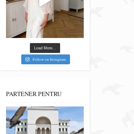
Load More...
Follow on Instagram
PARTENER PENTRU