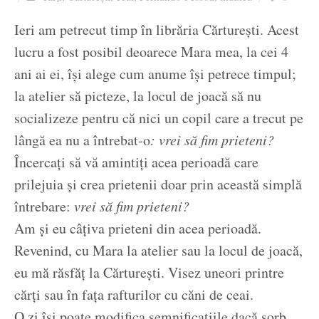
Ziua culorii
Ieri am petrecut timp în librăria Cărturești. Acest
lucru a fost posibil deoarece Mara mea, la cei 4
ani ai ei, își alege cum anume își petrece timpul;
la atelier să picteze, la locul de joacă să nu
socializeze pentru că nici un copil care a trecut pe
lângă ea nu a întrebat-o
: vrei să fim prieteni?
Încercați să vă amintiți acea perioadă care
prilejuia și crea prietenii doar prin această simplă
întrebare:
vrei să fim prieteni?
Am și eu câțiva prieteni din acea perioadă.
Revenind, cu Mara la atelier sau la locul de joacă,
eu mă răsfăț la Cărturești. Visez uneori printre
cărți sau în fața rafturilor cu căni de ceai.
O zi își poate modifica semnificațiile dacă sorb