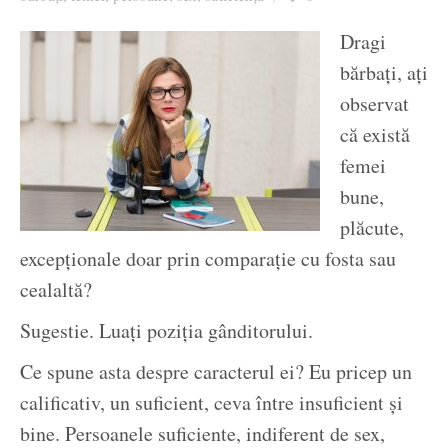
Ziua culorii
Dragi
bărbați, ați
observat
că există
femei
bune,
plăcute,
excepționale doar prin comparație cu fosta sau
cealaltă?
Sugestie. Luați poziția gânditorului.
Ce spune asta despre caracterul ei? Eu pricep un
calificativ, un suficient, ceva între insuficient și
bine. Persoanele suficiente, indiferent de sex,