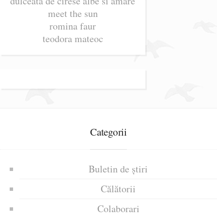
dulceata de cirese albe si amare
meet the sun
romina faur
teodora mateoc
Categorii
Buletin de știri
Călătorii
Colaborari