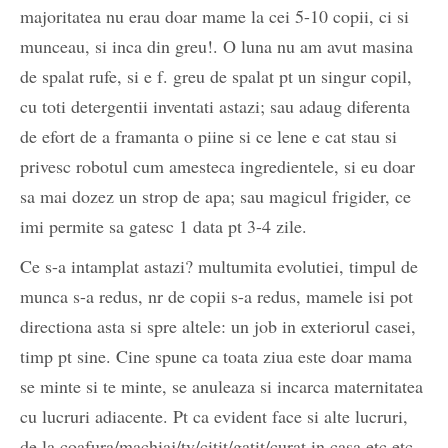
majoritatea nu erau doar mame la cei 5-10 copii, ci si
munceau, si inca din greu!. O luna nu am avut masina
de spalat rufe, si e f. greu de spalat pt un singur copil,
cu toti detergentii inventati astazi; sau adaug diferenta
de efort de a framanta o piine si ce lene e cat stau si
privesc robotul cum amesteca ingredientele, si eu doar
sa mai dozez un strop de apa; sau magicul frigider, ce
imi permite sa gatesc 1 data pt 3-4 zile.
Ce s-a intamplat astazi? multumita evolutiei, timpul de
munca s-a redus, nr de copii s-a redus, mamele isi pot
directiona asta si spre altele: un job in exteriorul casei,
timp pt sine. Cine spune ca toata ziua este doar mama
se minte si te minte, se anuleaza si incarca maternitatea
cu lucruri adiacente. Pt ca evident face si alte lucruri,
de la coafura/machiaj/tv/citit/gatit/curat in casa etc etc .