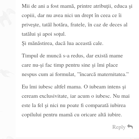
Mii de ani a fost mamă, printre atribuții, educa și
copiii, dar nu avea nici un drept în ceea ce îi
privește, tatăl hotăra, fratele, în caz de deces al
tatălui și apoi soțul.
Și mănăstirea, dacă lua această cale.
Timpul de muncă s-a redus, dar există mame
care nu-și fac timp pentru sine și îmi place
nespus cum ai formulat, ”încarcă maternitatea.”
Eu îmi iubesc altfel mama. O iubeam intens și
ceream exclusivitate, iar acum o iubesc. Nu mai
este la fel și nici nu poate fi comparată iubirea
copilului pentru mamă cu oricare altă iubire.
Reply