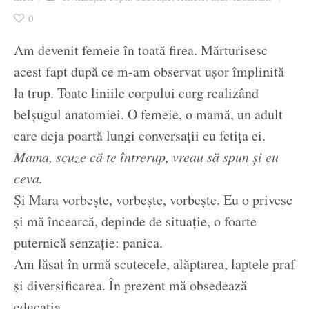
Ziua culorii
0
Am devenit femeie în toată firea. Mărturisesc
acest fapt după ce m-am observat ușor împlinită
la trup. Toate liniile corpului curg realizând
belșugul anatomiei. O femeie, o mamă, un adult
care deja poartă lungi conversații cu fetița ei.
Mama, scuze că te întrerup, vreau să spun și eu
ceva.
Și Mara vorbește, vorbește, vorbește. Eu o privesc
și mă încearcă, depinde de situație, o foarte
puternică senzație: panica.
Am lăsat în urmă scutecele, alăptarea, laptele praf
și diversificarea. În prezent mă obsedează
educația.