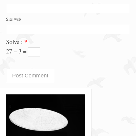
Site web
Solve :
*
27 − 3 =