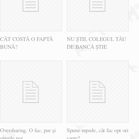
CÂT COSTĂ O FAPTĂ
NU ȘTII, COLEGUL TĂU
BUNĂ?
DE BANCĂ ȘTIE
Oversharing. O fac, pur și
Spune repede, cât fac opt ori
simplu pot
șapte?