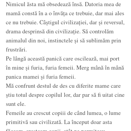
Nimicul ăsta mă obsedează însă. Datoria mea de
mamă constă în a o învăța ce trebuie, dar mai ales
ce nu trebuie. Câștigul civilizației, dar și reversul,
drama desprinsă din civilizație. Să controlăm
animalul din noi, instinctele și să sublimăm prin
frustrări.
Pe lângă această panică care oscilează, mai port
în mine și furia, furia femeii. Merg mână în mână
panica mamei și furia femeii.
Mă confrunt destul de des cu diferite mame care
știu totul despre copilul lor, dar par să fi uitat cine
sunt ele.
Femeile au crescut copiii de când lumea, o lume
primitivă sau civilizată. La început doar asta
făceam, creșteam copii, atât ne permiteau