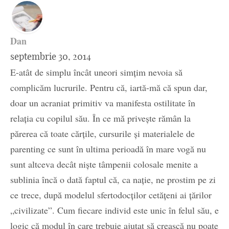
Dan
septembrie 30, 2014
E-atât de simplu încât uneori simțim nevoia să
complicăm lucrurile. Pentru că, iartă-mă că spun dar,
doar un acraniat primitiv va manifesta ostilitate în
relația cu copilul său. În ce mă privește rămân la
părerea că toate cărțile, cursurile și materialele de
parenting ce sunt în ultima perioadă în mare vogă nu
sunt altceva decât niște tâmpenii colosale menite a
sublinia încă o dată faptul că, ca nație, ne prostim pe zi
ce trece, după modelul sfertodocților cetățeni ai țărilor
„civilizate”. Cum fiecare individ este unic în felul său, e
logic că modul în care trebuie ajutat să crească nu poate