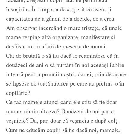
însușirile. În timp s-a descoperit că avem și
capacitatea de a gândi, de a decide, de a crea.
Am observat încercând o mare tristețe, că unele
mame resping altă organizare, manifestare și
desfășurare în afară de meseria de mamă.
Cât de brutală o să fiu dacă le reamintesc că în
douăzeci de ani o să purtăm în noi aceeași iubire
intensă pentru pruncii noștri, dar ei, prin detașare,
se lipsesc de toată iubirea pe care au pretins-o în
copilărie?
Ce fac mamele atunci când ele știu să fie doar
mame, nimic altceva? Douăzeci de ani par o
veșnicie? Da, par, doar că veșnicia e după colț.
Cum ne educăm copiii să fie dacă noi, mamele,