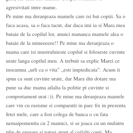
agresivitati intre mame.
Pe mine ma deranjeaza mamele care isi bat copiii. Sa o
faca acasa, sa o faca tacut, dar daca imi ia si Mara mea
bataie de la copilul lor, atunci mananca mamele alea o
bataie de la mineeeeee!! Pe mine ma deranjeaza o
mama care isi mustruluieste copilul si foloseste cuvinte
urate langa copilul meu. A trebuit sa explic Marei ce
inseamna „urli ca o vita” „esti impiedicata”. Acum ii
spun ca sunt cuvinte urate, dar Mara din dotare ma
pune sa duc mama ailalta la politie pt cuvinte si
comportament urat :)). Pe mine ma deranjeaza mamele
care vin cu rasisme si comparatii in parc fix in prezenta
fetei mele, care a fost colega de banca o cu fata
nemaipomenita cu 2 mamici, si se joaca cu un mulatru
plin de energie si totusi atent al ceilalti copii. Ma