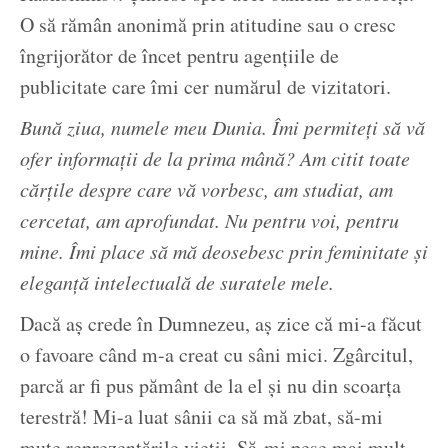
O să rămân anonimă prin atitudine sau o cresc
îngrijorător de încet pentru agențiile de
publicitate care îmi cer numărul de vizitatori.
Bună ziua, numele meu Dunia. Îmi permiteți să vă
ofer informații de la prima mână? Am citit toate
cărțile despre care vă vorbesc, am studiat, am
cercetat, am aprofundat. Nu pentru voi, pentru
mine. Îmi place să mă deosebesc prin feminitate și
eleganță intelectuală de suratele mele.
Dacă aș crede în Dumnezeu, aș zice că mi-a făcut
o favoare când m-a creat cu sâni mici. Zgârcitul,
parcă ar fi pus pământ de la el și nu din scoarța
terestră! Mi-a luat sânii ca să mă zbat, să-mi
mute reprezentările vieții. Să-mi pese mai mult