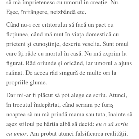
să mă împrietenesc cu umorul în creație. Nu.
Eșec, înfrângere, neizbândă etc.
Când nu-i cer cititorului să facă un pact cu
ficțiunea, când mă mut în viața domestică cu
prieteni și cunoștințe, descriu veselia. Sunt omul
care îți râde cu mortul în casă. Nu mă exprim la
figurat. Râd oriunde și oricând, iar umorul a ajuns
rafinat. De aceea râd singură de multe ori la
propriile glume.
Dar mi-ar fi plăcut să pot alege ce scriu. Atunci,
în trecutul îndepărtat, când scriam pe furiș
noaptea să nu mă prindă mama sau tata, înainte să
așez stiloul pe hârtia albă să decid:
eu o să scriu
cu umor
. Am probat atunci falsificarea realității.