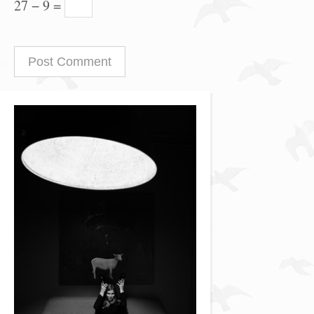
27 − 9 =