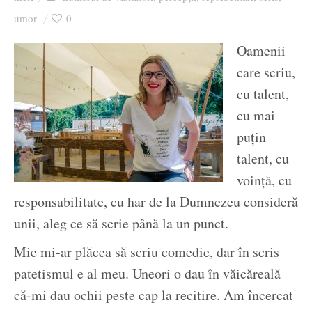
Ziua culorii
umor
0
Oamenii
care scriu,
cu talent,
cu mai
puțin
talent, cu
voință, cu
responsabilitate, cu har de la Dumnezeu consideră
unii, aleg ce să scrie până la un punct.
Mie mi-ar plăcea să scriu comedie, dar în scris
patetismul e al meu. Uneori o dau în văicăreală
că-mi dau ochii peste cap la recitire. Am încercat