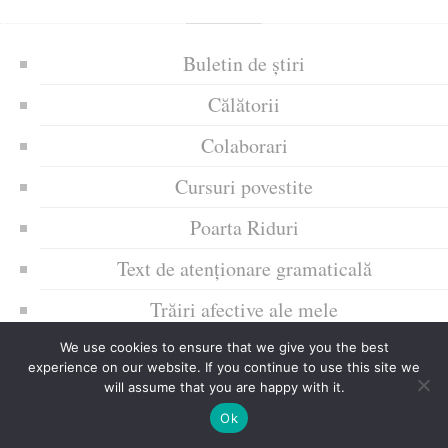
Buletin de știri
Călătorii
Colaborari
Cursuri povestite
Poarta Riduri
Text de atenționare gramaticală
Trăiri afective ale mele
Uncategorized
We use cookies to ensure that we give you the best
experience on our website. If you continue to use this site we
Zice Dunia
will assume that you are happy with it.
Ok
Ziua culorii