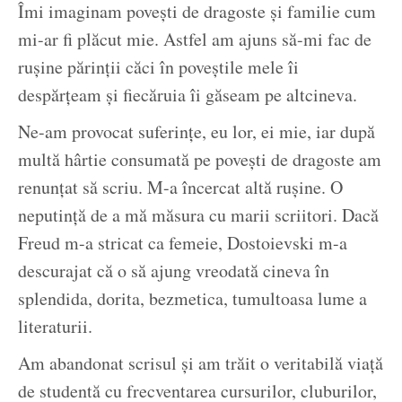
Îmi imaginam povești de dragoste și familie cum
mi-ar fi plăcut mie. Astfel am ajuns să-mi fac de
rușine părinții căci în poveștile mele îi
despărțeam și fiecăruia îi găseam pe altcineva.
Ne-am provocat suferințe, eu lor, ei mie, iar după
multă hârtie consumată pe povești de dragoste am
renunțat să scriu. M-a încercat altă rușine. O
neputință de a mă măsura cu marii scriitori. Dacă
Freud m-a stricat ca femeie, Dostoievski m-a
descurajat că o să ajung vreodată cineva în
splendida, dorita, bezmetica, tumultoasa lume a
literaturii.
Am abandonat scrisul și am trăit o veritabilă viață
de studentă cu frecventarea cursurilor, cluburilor,