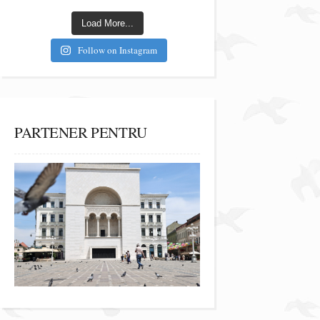
Load More...
Follow on Instagram
PARTENER PENTRU