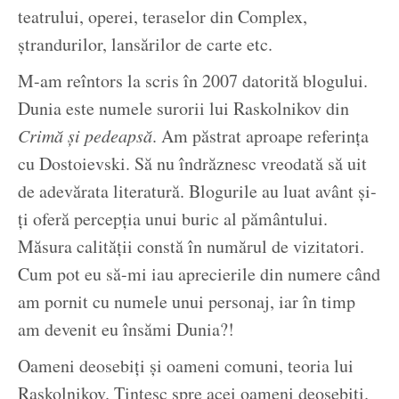
teatrului, operei, teraselor din Complex,
ștrandurilor, lansărilor de carte etc.
M-am reîntors la scris în 2007 datorită blogului.
Dunia este numele surorii lui Raskolnikov din
Crimă și pedeapsă
. Am păstrat aproape referința
cu Dostoievski. Să nu îndrăznesc vreodată să uit
de adevărata literatură. Blogurile au luat avânt și-
ți oferă percepția unui buric al pământului.
Măsura calității constă în numărul de vizitatori.
Cum pot eu să-mi iau aprecierile din numere când
am pornit cu numele unui personaj, iar în timp
am devenit eu însămi Dunia?!
Oameni deosebiți și oameni comuni, teoria lui
Raskolnikov. Țintesc spre acei oameni deosebiți.