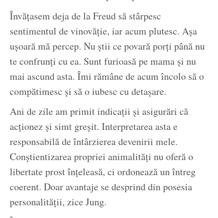
Învățasem deja de la Freud să stârpesc
sentimentul de vinovăție, iar acum plutesc. Așa
ușoară mă percep. Nu știi ce povară porți până nu
te confrunți cu ea. Sunt furioasă pe mama și nu
mai ascund asta. Îmi rămâne de acum încolo să o
compătimesc și să o iubesc cu detașare.
Ani de zile am primit indicații și asigurări că
acționez și simt greșit. Interpretarea asta e
responsabilă de întârzierea devenirii mele.
Conștientizarea propriei animalități nu oferă o
libertate prost înțeleasă, ci ordonează un întreg
coerent. Doar avantaje se desprind din posesia
personalității, zice Jung.