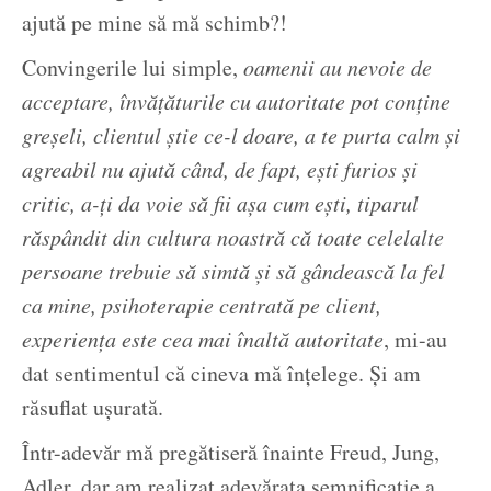
ajută pe mine să mă schimb?!
Convingerile lui simple,
oamenii au nevoie de
acceptare, învățăturile cu autoritate pot conține
greșeli, clientul știe ce-l doare, a te purta calm și
agreabil nu ajută când, de fapt, ești furios și
critic, a-ți da voie să fii așa cum ești, tiparul
răspândit din cultura noastră că toate celelalte
persoane trebuie să simtă și să gândească la fel
ca mine, psihoterapie centrată pe client,
experiența este cea mai înaltă autoritate
, mi-au
dat sentimentul că cineva mă înțelege. Și am
răsuflat ușurată.
Într-adevăr mă pregătiseră înainte Freud, Jung,
Adler, dar am realizat adevărata semnificație a