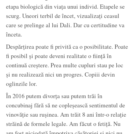
etapa biologică din viața unui individ. Etapele se
scurg. Uneori terbil de încet, vizualizați ceasul
care se prelinge al lui Dali. Dar cu certitudine va
înceta.
Despărțirea poate fi privită ca o posibilitate. Poate
fi posibil și poate deveni realitate o ființă în
continuă creștere. Prea multe cupluri stau pe loc
și nu realizează nici un progres. Copiii devin
oglinzile lor.
În 2016 putem divorța sau putem trăi în
concubinaj fără să ne copleșească sentimentul de
vinovăție sau rușinea. Am trăit 8 ani într-o relație
străină de formele legale. Am făcut o fetiță. Nu
am fost niciodată împotriva căsătoriei și nici nu