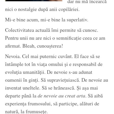
dar nu mă încearcă
nici o nostalgie după anii copilăriei.
Mi-e bine acum, mi-e bine la superlativ.
Colectivitatea actuală îmi permite să cunosc.
Pentru unii nu are nici o semnificație ceea ce am
afirmat. Bleah, cunoașterea!
Nevoia. Cel mai puternic cuvânt. El face să se
întâmple tot în viața omului și e responsabil de
evoluția umanității. De nevoie s-au adunat
oamenii în ginți. Să supraviețuiască. De nevoie au
inventat uneltele. Să se hrănească. Și așa mai
departe până la
de nevoie au creat arta
. Să aibă
experiența frumosului, să participe, alături de
natură, la frumusețe.