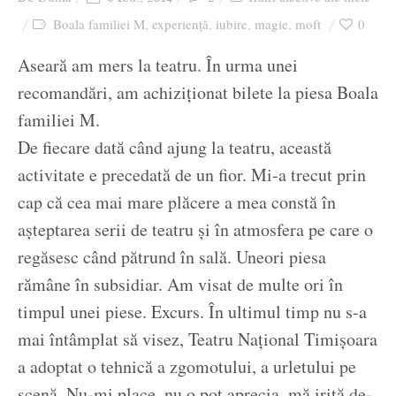
Boala familiei M
experiență
iubire
magie
moft
0
,
,
,
,
Aseară am mers la teatru. În urma unei
recomandări, am achiziționat bilete la piesa Boala
familiei M.
De fiecare dată când ajung la teatru, această
activitate e precedată de un fior. Mi-a trecut prin
cap că cea mai mare plăcere a mea constă în
așteptarea serii de teatru și în atmosfera pe care o
regăsesc când pătrund în sală. Uneori piesa
rămâne în subsidiar. Am visat de multe ori în
timpul unei piese. Excurs. În ultimul timp nu s-a
mai întâmplat să visez, Teatru Național Timișoara
a adoptat o tehnică a zgomotului, a urletului pe
scenă. Nu-mi place, nu o pot aprecia, mă irită de-