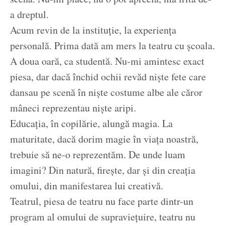
a dreptul.
Acum revin de la instituție, la experiența
personală. Prima dată am mers la teatru cu școala.
A doua oară, ca studentă. Nu-mi amintesc exact
piesa, dar dacă închid ochii revăd niște fete care
dansau pe scenă în niște costume albe ale căror
mâneci reprezentau niște aripi.
Educația, în copilărie, alungă magia. La
maturitate, dacă dorim magie în viața noastră,
trebuie să ne-o reprezentăm. De unde luam
imagini? Din natură, firește, dar și din creația
omului, din manifestarea lui creativă.
Teatrul, piesa de teatru nu face parte dintr-un
program al omului de supraviețuire, teatru nu