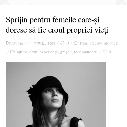
Sprijin pentru femeile care-și
doresc să fie eroul propriei vieți
Dunia
0
Trăiri afective ale mele
De
7 aug., 2017
ajutor
erou
experiență
greșeli
recomandare
0
,
,
,
,