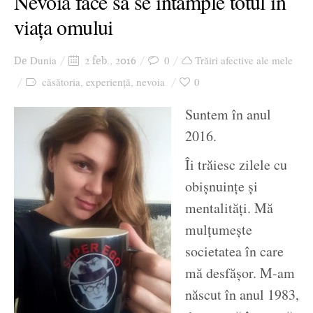
Nevoia face să se întâmple totul în
viața omului
Dunia
0
Trăiri afective ale mele
De
2 feb., 2016
căsătoria
experiență
nevoia
0
,
,
Suntem în anul
2016.
Îi trăiesc zilele cu
obișnuințe și
mentalități. Mă
mulțumește
societatea în care
mă desfășor. M-am
născut în anul 1983,