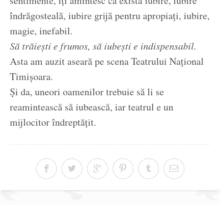
sentimente, îți amintesc că există iubire, iubire
îndrăgosteală, iubire grijă pentru apropiați, iubire,
magie, inefabil.
Să trăiești e frumos, să iubești e indispensabil.
Asta am auzit aseară pe scena Teatrului Național
Timișoara.
Și da, uneori oamenilor trebuie să li se
reamintească să iubească, iar teatrul e un
mijlocitor îndreptățit.