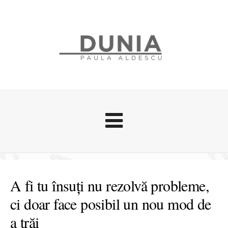
Evenimente
Stari afective
A fi tu însuți nu rezolvă probleme,
Zice Dunia
ci doar face posibil un nou mod de
Călătorii
a trăi
Cursuri povestite