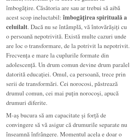
îmbogățire. Căsătoria are sau ar trebui să aibă
îmbogățirea spirituală a
acest scop ineluctabil:
celuilalt
. Dacă nu se întâmplă, vă întovărășiți cu
o persoană nepotrivită. Există multe cazuri unde
are loc o transformare, de la potrivit la nepotrivit.
Frecvența e mare la cuplurile formate din
adolescență. Un drum comun devine drum paralel
datorită educației. Omul, ca persoană, trece prin
serii de transformări. Cei norocosi, păstrează
drumul comun, cei mai puțin norocoși, apucă
drumuri diferite.
M-aș bucura să am capacitate și forță de
convingere să vă asigur că drumurile separate nu
înseamnă înfrângere. Momentul acela e doar o