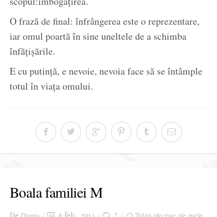
scopul:îmbogățirea.
O frază de final: înfrângerea este o reprezentare,
iar omul poartă în sine uneltele de a schimba
înfățișările.
E cu putință, e nevoie, nevoia face să se întâmple
totul în viața omului.
Boala familiei M
Dunia
2
Trăiri afective ale mele
De
6 feb., 2014