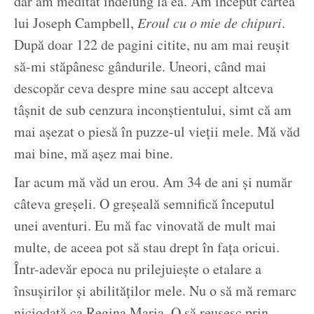
dar am meditat îndelung la ea. Am început cartea
lui Joseph Campbell,
Eroul cu o mie de chipuri
.
După doar 122 de pagini citite, nu am mai reușit
să-mi stăpânesc gândurile. Uneori, când mai
descopăr ceva despre mine sau accept altceva
tâșnit de sub cenzura inconștientului, simt că am
mai așezat o piesă în puzze-ul vieții mele. Mă văd
mai bine, mă așez mai bine.
Iar acum mă văd un erou. Am 34 de ani și număr
câteva greșeli. O greșeală semnifică începutul
unei aventuri. Eu mă fac vinovată de mult mai
multe, de aceea pot să stau drept în fața oricui.
Într-adevăr epoca nu prilejuiește o etalare a
însușirilor și abilităților mele. Nu o să mă remarc
niciodată ca Regina Maria. O să reușesc prin