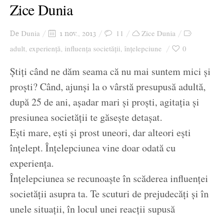
Zice Dunia
Dunia
11
Zice Dunia
De
1 nov., 2013
adult
experiență
influența societății
înțelepciune
0
,
,
,
Știți când ne dăm seama că nu mai suntem mici și
proști? Când, ajunși la o vârstă presupusă adultă,
după 25 de ani, așadar mari și proști, agitația și
presiunea societății te găsește detașat.
Ești mare, ești și prost uneori, dar alteori ești
înțelept. Înțelepciunea vine doar odată cu
experiența.
Înțelepciunea se recunoaște în scăderea influenței
societății asupra ta. Te scuturi de prejudecăți și în
unele situații, în locul unei reacții supusă