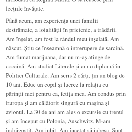
lecțiile învățate.
Până acum, am experiența unei familii
destrămate, a loialității în prietenie, a trădării.
Am înșelat, am fost la rândul meu înșelată. Am
născut. Știu ce înseamnă o întrerupere de sarcină.
Am fumat marijuana, dar nu m-aș atinge de
cocaină. Am studiat Literele și am o diplomă în
Politici Culturale. Am scris 2 cărți, țin un blog de
10 ani. Educ un copil și lucrez la relația cu
părinții mei pentru ea, fetița mea. Am condus prin
Europa și am călătorit singură cu mașina și
avionul. La 30 de ani am ales o excursie cu trenul
și am început cu Polonia, Auschwitz. M-am
îndrăgostit. Am iubit. Am încetat să iubesc. Sunt