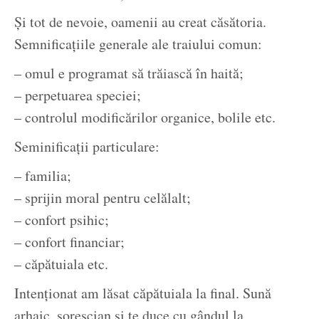
Și tot de nevoie, oamenii au creat căsătoria.
Semnificațiile generale ale traiului comun:
– omul e programat să trăiască în haită;
– perpetuarea speciei;
– controlul modificărilor organice, bolile etc.
Seminificații particulare:
– familia;
– sprijin moral pentru celălalt;
– confort psihic;
– confort financiar;
– căpătuiala etc.
Intenționat am lăsat căpătuiala la final. Sună
arhaic, sorescian și te duce cu gândul la