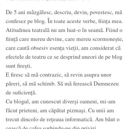
Ziua culorii
De 5 ani mâzgălesc, descriu, devin, povestesc, mă
confesez pe blog. În toate aceste verbe, ființa mea.
Atitudinea teatrală nu am luat-o în seamă. Fiind o
ființă care mereu devine, care mereu scormonește,
care caută obsesiv esența vieții, am considerat că
efectele de teatru ce se desprind uneori de pe blog
sunt firești.
E firesc să mă contrazic, să revin asupra unor
păreri, să mă schimb. Să mă ferească Dumnezeu
de suficiență.
Cu blogul, am cunoscut diverși oameni, mi-am
făcut prieteni, am căpătat pizmași. Cu unii am
trecut dincolo de rețeaua informatică. Am băut o
ceașcă de cafea sorbindu-ne din priviri.