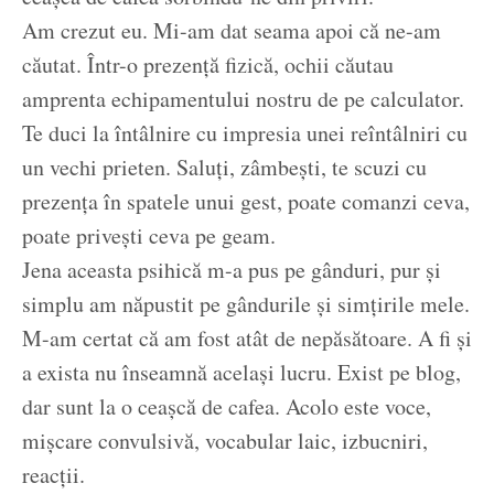
Am crezut eu. Mi-am dat seama apoi că ne-am
căutat. Într-o prezență fizică, ochii căutau
amprenta echipamentului nostru de pe calculator.
Te duci la întâlnire cu impresia unei reîntâlniri cu
un vechi prieten. Saluți, zâmbești, te scuzi cu
prezența în spatele unui gest, poate comanzi ceva,
poate privești ceva pe geam.
Jena aceasta psihică m-a pus pe gânduri, pur și
simplu am năpustit pe gândurile și simțirile mele.
M-am certat că am fost atât de nepăsătoare. A fi și
a exista nu înseamnă același lucru. Exist pe blog,
dar sunt la o ceașcă de cafea. Acolo este voce,
mișcare convulsivă, vocabular laic, izbucniri,
reacții.