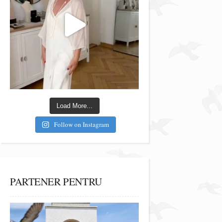
Load More...
Follow on Instagram
PARTENER PENTRU