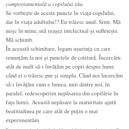
comportamentală a copilului tău.
Se vorbește de aceste puncte în viața copilului,
dar în viața adultului!? Eu trăiesc unul. Simt. Mă
mișc în mine, mă reașez intelectual și sufletește.
Mă schimb.
În această schimbare, legam ușurința cu care
renunțăm la noi și punctele de cotitură. Încercăm
atât de mult să-i învățăm pe copii despre lume
când ei o trăiesc pur și simplu. Când noi încercăm
să-i învățăm cum e lumea, unii dintre noi, în
paralel, redescoperim nepăsarea din copilărie în
fața lumii. Această nepăsare la maturitate ajută
beatitudinea pe care atât de puțin o mai
experimentăm.