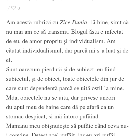
Ziua culorii
0
Am acestă rubrică cu
Zice Dunia
. Ei bine, simt că
nu mai am ce să transmit. Blogul ăsta e infectat
de eu, de amor propriu și individualism. Am
căutat individualismul, dar parcă mi s-a luat și de
el.
Sunt oarecum pierdută și de subiect, eu fiind
subiectul, și de obiect, toate obiectele din jur de
care sunt dependentă parcă se uită ostil la mine.
Mda, obiectele nu se uita, dar privesc uneori
dulapul meu de haine care dă pe afară ca un
stomac despicat, și mă întorc pufăind.
Mamanu meu obișnuiește să pufăie când ceva nu-
i convine. Detest acel pufăit, iar eu azi pufăi.