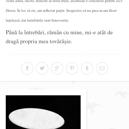
Toate astea, sucite, răsucite în două fraze, alcătuiau o concluzie pentru
Zice
D
unia.
În loc să zic, am reflectat puțin. Suspectez că nu prea m-am făcut
înțeleasă, dar întrebările sunt binevenite.
Până la întrebări, rămân cu mine, mi-e atât de
dragă propria mea tovărășie.