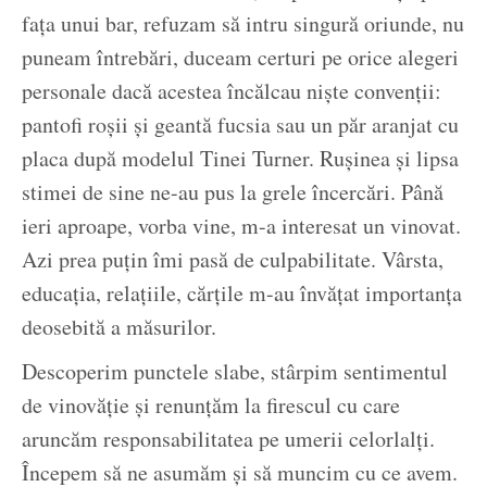
fața unui bar, refuzam să intru singură oriunde, nu
puneam întrebări, duceam certuri pe orice alegeri
personale dacă acestea încălcau niște convenții:
pantofi roșii și geantă fucsia sau un păr aranjat cu
placa după modelul Tinei Turner. Rușinea și lipsa
stimei de sine ne-au pus la grele încercări. Până
ieri aproape, vorba vine, m-a interesat un vinovat.
Azi prea puțin îmi pasă de culpabilitate. Vârsta,
educația, relațiile, cărțile m-au învățat importanța
deosebită a măsurilor.
Descoperim punctele slabe, stârpim sentimentul
de vinovăție și renunțăm la firescul cu care
aruncăm responsabilitatea pe umerii celorlalți.
Începem să ne asumăm și să muncim cu ce avem.