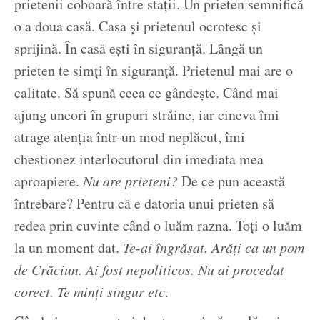
prietenii coboară între stații. Un prieten semnifică
o a doua casă. Casa și prietenul ocrotesc și
sprijină. În casă ești în siguranță. Lângă un
prieten te simți în siguranță. Prietenul mai are o
calitate. Să spună ceea ce gândește. Când mai
ajung uneori în grupuri străine, iar cineva îmi
atrage atenția într-un mod neplăcut, îmi
chestionez interlocutorul din imediata mea
aproapiere.
Nu are prieteni?
De ce pun această
întrebare? Pentru că e datoria unui prieten să
redea prin cuvinte când o luăm razna. Toți o luăm
la un moment dat.
Te-ai îngrășat. Arăți ca un pom
de Crăciun. Ai fost nepoliticos. Nu ai procedat
corect. Te minți singur etc
.