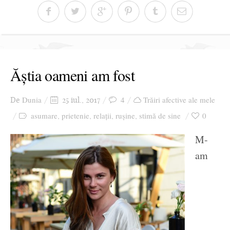
Ăștia oameni am fost
Dunia
4
Trăiri afective ale mele
De
25 iul., 2017
asumare
prietenie
relații
rușine
stimă de sine
0
,
,
,
,
M-
am