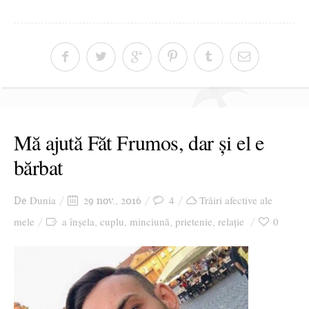
Mă ajută Făt Frumos, dar și el e
bărbat
Dunia
4
Trăiri afective ale
De
29 nov., 2016
mele
a înșela
cuplu
minciună
prietenie
relație
0
,
,
,
,