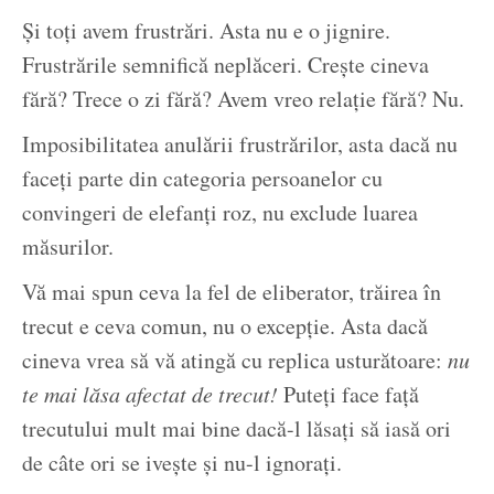
Și toți avem frustrări. Asta nu e o jignire.
Frustrările semnifică neplăceri. Crește cineva
fără? Trece o zi fără? Avem vreo relație fără? Nu.
Imposibilitatea anulării frustrărilor, asta dacă nu
faceți parte din categoria persoanelor cu
convingeri de elefanți roz, nu exclude luarea
măsurilor.
Vă mai spun ceva la fel de eliberator, trăirea în
trecut e ceva comun, nu o excepție. Asta dacă
cineva vrea să vă atingă cu replica usturătoare:
nu
te mai lăsa afectat de trecut!
Puteți face față
trecutului mult mai bine dacă-l lăsați să iasă ori
de câte ori se ivește și nu-l ignorați.