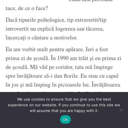
tace, de ce o face?
Dacă tipurile psihologice, tip extravertit/tip
introvertit nu explică logoreea sau tăcerea,
încercaţi o căutare a motivelor.
Eu am vorbit mult pentru apărare. Ieri a fost
prima zi de şcoală. În 1990 am trăit şi eu prima zi
de şcoală. Mă văd pe coridor, tata mă împinge
spre învăţătoare să-i dau florile. Eu stau cu capul
în jos şi mă împing în picioarele lui. Învăţătoarea
se apleacă spre faţa mea, ridic florile şi foarte
We use cookies to ensure that we give you the best
puţin capul doar ca să nu-l fac de ruşine pe tata.
experience on our website. If you continue to use this site we
Buchetul meu s-a desfăcut ca o varză fiartă. Asta
will assume that you are happy with it.
e tot ce îmi amintesc din prima zi de şcoală.
Ok