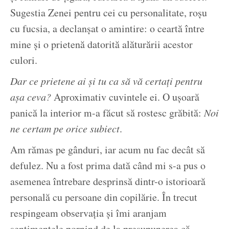
Sugestia Zenei pentru cei cu personalitate, roșu
cu fucsia, a declanșat o amintire: o ceartă între
mine și o prietenă datorită alăturării acestor
culori.
Dar ce prietene ai și tu ca să vă certați pentru
așa ceva?
Aproximativ cuvintele ei. O ușoară
panică la interior m-a făcut să rostesc grăbită:
Noi
ne certam pe orice subiect
.
Am rămas pe gânduri, iar acum nu fac decât să
defulez. Nu a fost prima dată când mi s-a pus o
asemenea întrebare desprinsă dintr-o istorioară
personală cu persoane din copilărie. În trecut
respingeam observația și îmi aranjam
sentimentele pornind de la presupunerea că