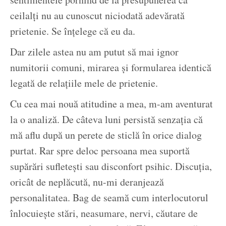
ceilalți nu au cunoscut niciodată adevărată
prietenie. Se înțelege că eu da.
Dar zilele astea nu am putut să mai ignor
numitorii comuni, mirarea și formularea identică
legată de relațiile mele de prietenie.
Cu cea mai nouă atitudine a mea, m-am aventurat
la o analiză. De câteva luni persistă senzația că
mă aflu după un perete de sticlă în orice dialog
purtat. Rar spre deloc persoana mea suportă
supărări sufletești sau disconfort psihic. Discuția,
oricât de neplăcută, nu-mi deranjează
personalitatea. Bag de seamă cum interlocutorul
înlocuiește stări, neasumare, nervi, căutare de