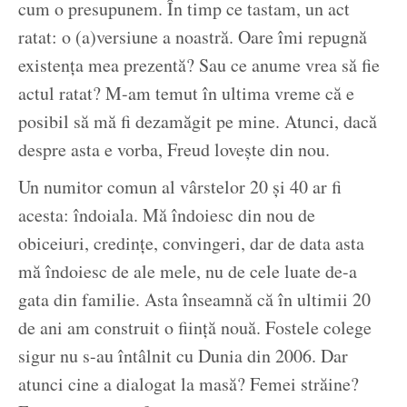
cum o presupunem. În timp ce tastam, un act
ratat: o (a)versiune a noastră. Oare îmi repugnă
existența mea prezentă? Sau ce anume vrea să fie
actul ratat? M-am temut în ultima vreme că e
posibil să mă fi dezamăgit pe mine. Atunci, dacă
despre asta e vorba, Freud lovește din nou.
Un numitor comun al vârstelor 20 și 40 ar fi
acesta: îndoiala. Mă îndoiesc din nou de
obiceiuri, credințe, convingeri, dar de data asta
mă îndoiesc de ale mele, nu de cele luate de-a
gata din familie. Asta înseamnă că în ultimii 20
de ani am construit o ființă nouă. Fostele colege
sigur nu s-au întâlnit cu Dunia din 2006. Dar
atunci cine a dialogat la masă? Femei străine?