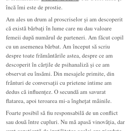
încă îmi este de prostie.
Am ales un drum al proscriselor și am descoperit
că există bărbați în lume care nu dau valoare
femeii după numărul de parteneri. Am făcut copil
cu un asemenea bărbat. Am început să scriu
despre toate frământările astea, despre ce am
descoperit în cărțile de psihanaliză și ce am
observat eu însămi. Din mesajele primite, din
frânturi de conversații cu prietene intime am
dedus că influențez. O secundă am savurat
flatarea, apoi teroarea mi-a înghețat mâinile.
Foarte posibil să fiu responsabilă de un conflict
sau două între cupluri. Nu mă apasă vinovăția, dar
sunt conștientă de inutilitatea acelei ore pierdute.