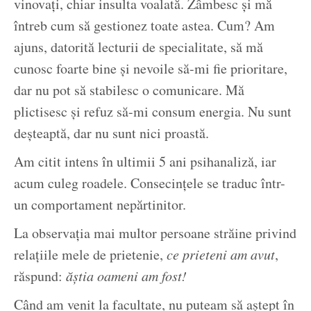
vinovați, chiar insulta voalată. Zâmbesc și mă
întreb cum să gestionez toate astea. Cum? Am
ajuns, datorită lecturii de specialitate, să mă
cunosc foarte bine și nevoile să-mi fie prioritare,
dar nu pot să stabilesc o comunicare. Mă
plictisesc și refuz să-mi consum energia. Nu sunt
deșteaptă, dar nu sunt nici proastă.
Am citit intens în ultimii 5 ani psihanaliză, iar
acum culeg roadele. Consecințele se traduc într-
un comportament nepărtinitor.
La observația mai multor persoane străine privind
relațiile mele de prietenie,
ce prieteni am avut
,
răspund:
ăștia oameni am fost!
Când am venit la facultate, nu puteam să aștept în