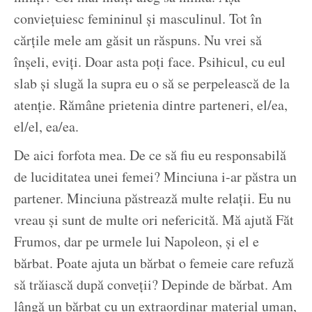
conviețuiesc femininul și masculinul. Tot în
cărțile mele am găsit un răspuns. Nu vrei să
înșeli, eviți. Doar asta poți face. Psihicul, cu eul
slab și slugă la supra eu o să se perpelească de la
atenție. Rămâne prietenia dintre parteneri, el/ea,
el/el, ea/ea.
De aici forfota mea. De ce să fiu eu responsabilă
de luciditatea unei femei? Minciuna i-ar păstra un
partener. Minciuna păstrează multe relații. Eu nu
vreau și sunt de multe ori nefericită. Mă ajută Făt
Frumos, dar pe urmele lui Napoleon, și el e
bărbat. Poate ajuta un bărbat o femeie care refuză
să trăiască după conveții? Depinde de bărbat. Am
lângă un bărbat cu un extraordinar material uman,