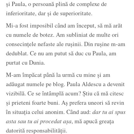
și Paula, o persoană plină de complexe de
inferioritate, dar și de superioritate.
Mi-a fost imposibil când am început, să mă arăt
cu numele de botez. Am subliniat de multe ori
consecințele nefaste ale rușinii. Din rușine m-am
dedublat. Ce nu am putut să duc cu Paula, am
purtat cu Dunia.
M-am împăcat până la urmă cu mine și am
adăugat numele pe blog. Paula Aldescu a devenit
vizibilă. Ce se întâmplă acum? Știu că mă citesc
și prieteni foarte buni. Aș prefera uneori să revin
în situația celui anonim. Când aud:
dar tu ai spus
asta sau tu ai procedat așa
, mă apucă greața
datorită responsabilității.