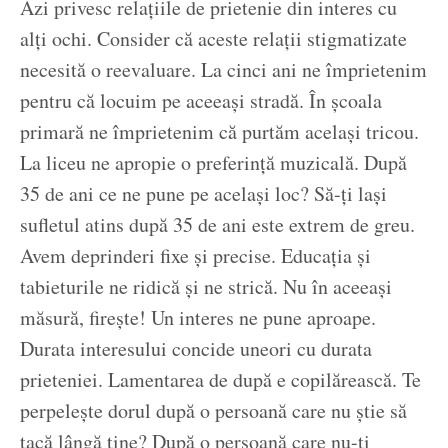
Azi privesc relațiile de prietenie din interes cu
alți ochi. Consider că aceste relații stigmatizate
necesită o reevaluare. La cinci ani ne împrietenim
pentru că locuim pe aceeași stradă. În școala
primară ne împrietenim că purtăm același tricou.
La liceu ne apropie o preferință muzicală. După
35 de ani ce ne pune pe același loc? Să-ți lași
sufletul atins după 35 de ani este extrem de greu.
Avem deprinderi fixe și precise. Educația și
tabieturile ne ridică și ne strică. Nu în aceeași
măsură, firește! Un interes ne pune aproape.
Durata interesului concide uneori cu durata
prieteniei. Lamentarea de după e copilărească. Te
perpelește dorul după o persoană care nu știe să
tacă lângă tine? După o persoană care nu-ți