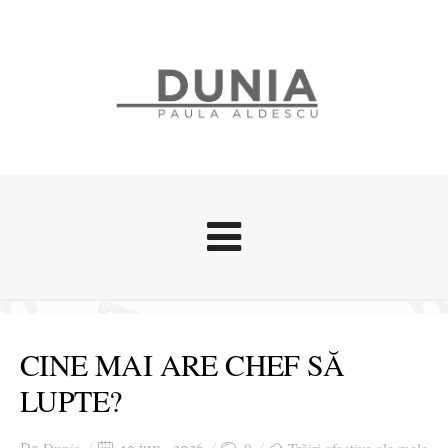
Evenimente
Stari afective
CINE MAI ARE CHEF SĂ
Zice Dunia
LUPTE?
Călătorii
Cursuri povestite