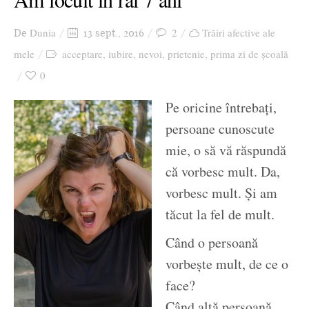
Dunia
2
Trăiri afective ale
De
13 sept., 2016
mele
acceptare
iubire
nevoi
prietenie
prima zi de şcoală
,
,
,
,
0
Pe oricine întrebaţi,
persoane cunoscute
mie, o să vă răspundă
că vorbesc mult. Da,
vorbesc mult. Şi am
tăcut la fel de mult.
Când o persoană
vorbeşte mult, de ce o
face?
Când altă persoană