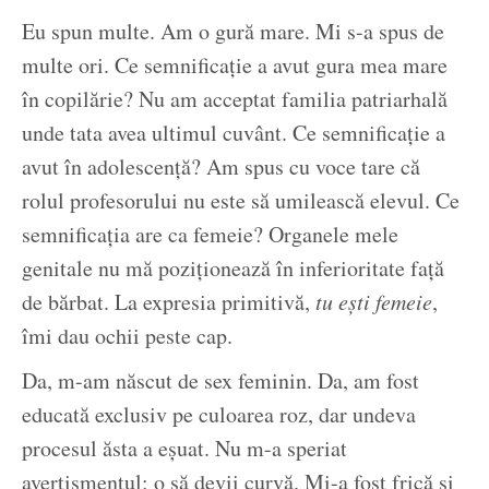
Eu spun multe. Am o gură mare. Mi s-a spus de
multe ori. Ce semnificație a avut gura mea mare
în copilărie? Nu am acceptat familia patriarhală
unde tata avea ultimul cuvânt. Ce semnificație a
avut în adolescență? Am spus cu voce tare că
rolul profesorului nu este să umilească elevul. Ce
semnificația are ca femeie? Organele mele
genitale nu mă poziționează în inferioritate față
de bărbat. La expresia primitivă,
tu ești femeie
,
îmi dau ochii peste cap.
Da, m-am născut de sex feminin. Da, am fost
educată exclusiv pe culoarea roz, dar undeva
procesul ăsta a eșuat. Nu m-a speriat
avertismentul:
o să devii curvă
. Mi-a fost frică și