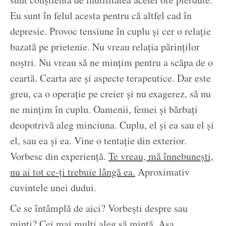
Eu sunt în felul acesta pentru că altfel cad în
depresie. Provoc tensiune în cuplu și cer o relație
bazată pe prietenie. Nu vreau relația părinților
noștri. Nu vreau să ne mințim pentru a scăpa de o
ceartă. Cearta are și aspecte terapeutice. Dar este
greu, ca o operație pe creier și nu exagerez, să nu
ne mințim în cuplu. Oamenii, femei și bărbați
deopotrivă aleg minciuna. Cuplu, el și ea sau el și
el, sau ea și ea. Vine o tentație din exterior.
Vorbesc din experiență.
Te vreau, mă înnebunești,
nu ai tot ce-ți trebuie lângă ea.
Aproximativ
cuvintele unei dudui.
Ce se întâmplă de aici? Vorbești despre sau
minți? Cei mai mulți aleg să mintă. Așa