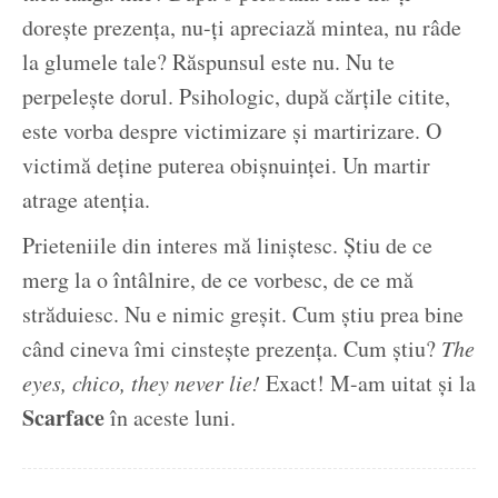
dorește prezența, nu-ți apreciază mintea, nu râde
la glumele tale? Răspunsul este nu. Nu te
perpelește dorul. Psihologic, după cărțile citite,
este vorba despre victimizare și martirizare. O
victimă deține puterea obișnuinței. Un martir
atrage atenția.
Prieteniile din interes mă liniștesc. Știu de ce
merg la o întâlnire, de ce vorbesc, de ce mă
străduiesc. Nu e nimic greșit. Cum știu prea bine
când cineva îmi cinstește prezența. Cum știu?
The
eyes, chico, they never lie!
Exact! M-am uitat și la
Scarface
în aceste luni.