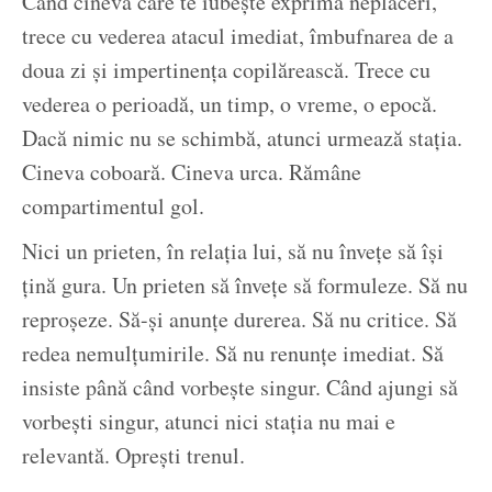
Când cineva care te iubește exprimă neplăceri,
trece cu vederea atacul imediat, îmbufnarea de a
doua zi și impertinența copilărească. Trece cu
vederea o perioadă, un timp, o vreme, o epocă.
Dacă nimic nu se schimbă, atunci urmează stația.
Cineva coboară. Cineva urca. Rămâne
compartimentul gol.
Nici un prieten, în relația lui, să nu învețe să își
țină gura. Un prieten să învețe să formuleze. Să nu
reproșeze. Să-și anunțe durerea. Să nu critice. Să
redea nemulțumirile. Să nu renunțe imediat. Să
insiste până când vorbește singur. Când ajungi să
vorbești singur, atunci nici stația nu mai e
relevantă. Oprești trenul.