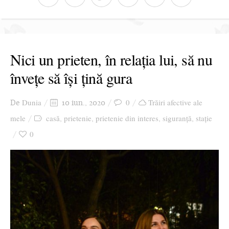
Nici un prieten, în relația lui, să nu
învețe să își țină gura
Dunia
0
Trăiri afective ale
De
10 iun., 2020
mele
casă
prietenie
prietenie din interes
siguranță
stație
,
,
,
,
0