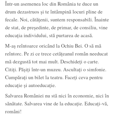
Într-un asemenea loc din România te duce un
drum dezastruos și te întâmpină locuri pline de
fecale. Noi, cătățenii, suntem responsabili. Înainte
de stat, de președinte, de primar, de consiliu, vine
educația individului, stă purtarea de acasă.
M-aș reîntoarce oricând la Ochiu Bei. O să mă
reîntorc. Pe zi ce trece cetățeanul român needucat
mă dezgustă tot mai mult. Deschideți o carte.
Citiți. Pășiți într-un muzeu. Ascultați o simfonie.
Cumpărați un bilet la teatru. Faceți ceva pentru
educație și autoeducație.
Salvarea României nu stă nici în economie, nici în
sănătate. Salvarea vine de la educație. Educați-vă,
români!