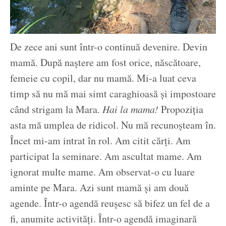
De zece ani sunt într-o continuă devenire. Devin
mamă. După naștere am fost orice, născătoare,
femeie cu copil, dar nu mamă. Mi-a luat ceva
timp să nu mă mai simt caraghioasă și impostoare
când strigam la Mara.
Hai la mama!
Propoziția
asta mă umplea de ridicol. Nu mă recunoșteam în.
Încet mi-am intrat în rol. Am citit cărți. Am
participat la seminare. Am ascultat mame. Am
ignorat multe mame. Am observat-o cu luare
aminte pe Mara. Azi sunt mamă și am două
agende. Într-o agendă reușesc să bifez un fel de a
fi, anumite activități. Într-o agendă imaginară