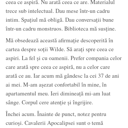
ceea ce aspiră. Nu arată ceea ce are. Materialul
trece sub intelectual. Dau mese într-un cadru
intim. Spațiul mă obligă. Dau conversații bune
într-un cadru monstruos. Biblioteca mă susține.
Mă obsedează această afirmație descoperită în
cartea despre soții Wilde. Să arați spre ceea ce
aspiri. La fel și cu oamenii. Prefer compania celor
care arată spre ceea ce aspiră, nu a celor care
arată ce au. Iar acum mă gândesc la cei 37 de ani
ai mei. M-am așezat confortabil în mine, în
apartamentul meu. Ieri dimineață mi-am luat
sânge. Corpul cere atenție și îngrijire.
Închei acum. Înainte de punct, notez pentru
curioși. Cavalerii Apocalipsei sunt o temă