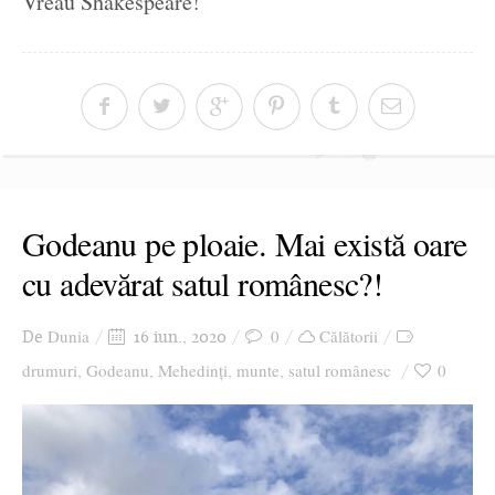
Vreau Shakespeare!
Godeanu pe ploaie. Mai există oare
cu adevărat satul românesc?!
Dunia
0
Călătorii
De
16 iun., 2020
drumuri
Godeanu
Mehedinţi
munte
satul românesc
0
,
,
,
,