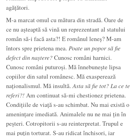
agățători.
M-a marcat omul cu mătura din stradă. Oare de
ce nu așteaptă să vină un reprezentant al statului
român să-i facă asta?! E românul leneș? M-am
întors spre prietena mea.
Poate un popor să fie
defect din naștere?
Cunosc români harnici.
Cunosc români puturoși. Mă înnebunește lipsa
copiilor din satul românesc. Mă exasperează
naționalismul. Mă insultă.
Asta să fie tot? La ce te
referi?!
Am continuat să-mi chestionez prietena.
Condițiile de viață s-au schimbat. Nu mai există o
amenințare imediată. Animalele nu ne mai țin în
peșteri. Cotropitorii s-au reinterpretat. Trupul e
mai puțin torturat. S-au ridicat închisori, iar