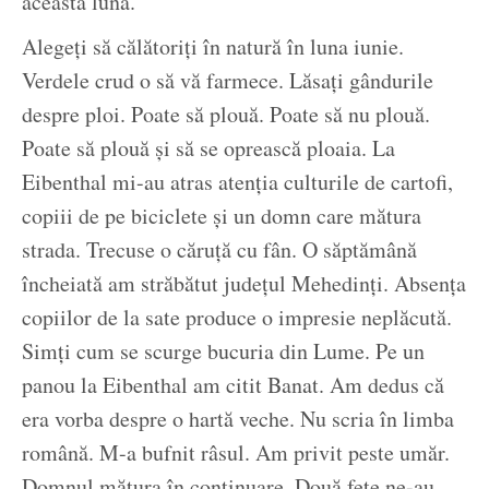
această lună.
Alegeți să călătoriți în natură în luna iunie.
Verdele crud o să vă farmece. Lăsați gândurile
despre ploi. Poate să plouă. Poate să nu plouă.
Poate să plouă și să se oprească ploaia. La
Eibenthal mi-au atras atenția culturile de cartofi,
copiii de pe biciclete și un domn care mătura
strada. Trecuse o căruță cu fân. O săptămână
încheiată am străbătut județul Mehedinți. Absența
copiilor de la sate produce o impresie neplăcută.
Simți cum se scurge bucuria din Lume. Pe un
panou la Eibenthal am citit Banat. Am dedus că
era vorba despre o hartă veche. Nu scria în limba
română. M-a bufnit râsul. Am privit peste umăr.
Domnul mătura în continuare. Două fete ne-au