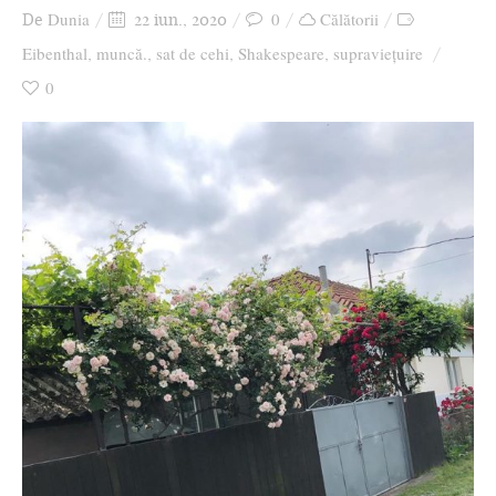
Dunia
0
Călătorii
De
22 iun., 2020
Eibenthal
muncă.
sat de cehi
Shakespeare
supraviețuire
,
,
,
,
0