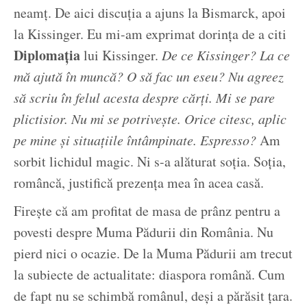
neamț. De aici discuția a ajuns la Bismarck, apoi
la Kissinger. Eu mi-am exprimat dorința de a citi
Diplomația
lui Kissinger.
De ce Kissinger? La ce
mă ajută în muncă? O să fac un eseu? Nu agreez
să scriu în felul acesta despre cărți. Mi se pare
plictisior. Nu mi se potrivește. Orice citesc, aplic
pe mine și situațiile întâmpinate. Espresso?
Am
sorbit lichidul magic. Ni s-a alăturat soția. Soția,
româncă, justifică prezența mea în acea casă.
Firește că am profitat de masa de prânz pentru a
povesti despre Muma Pădurii din România. Nu
pierd nici o ocazie. De la Muma Pădurii am trecut
la subiecte de actualitate: diaspora română. Cum
de fapt nu se schimbă românul, deși a părăsit țara.