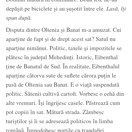
depășit pe biciclete și au șușotit între ele.
Lasă, îți
spun după.
Disputa dintre Oltenia și Banat m-a amuzat. Cui
aparține de fapt și de drept acest sat? Satul nu
aparține nimănui. Politic, taxele și impozitele se
plătesc în județul Mehedinți. Istoric, Eibenthal
ține de Banatul de Sud. În realitate, Eibenthalul
aparține câtorva sute de suflete cărora puțin le
pasă de Oltenia sau Banat. E o viață suspendată
politic. Sătenii cultivă cartofi. Vorbesc o cehă din
alte vremuri. Își îngrijesc casele. Păstrează cum
pot copiii în sat. Mătură strada. Zâmbesc
turiștilor și li se adresează politicos în limba
română. Împodobesc porțile cu trandafiri