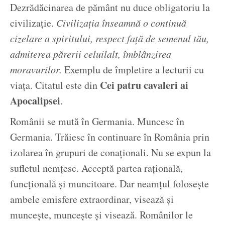
Dezrădăcinarea de pământ nu duce obligatoriu la
civilizație.
Civilizația înseamnă o continuă
cizelare a spiritului, respect față de semenul tău,
admiterea părerii celuilalt, îmblânzirea
moravurilor.
Exemplu de împletire a lecturii cu
Cei patru cavaleri ai
viața. Citatul este din
Apocalipsei
.
Românii se mută în Germania. Muncesc în
Germania. Trăiesc în continuare în România prin
izolarea în grupuri de conaționali. Nu se expun la
sufletul nemțesc. Acceptă partea rațională,
funcțională și muncitoare. Dar neamțul folosește
ambele emisfere extraordinar, visează și
muncește, muncește și visează. Românilor le