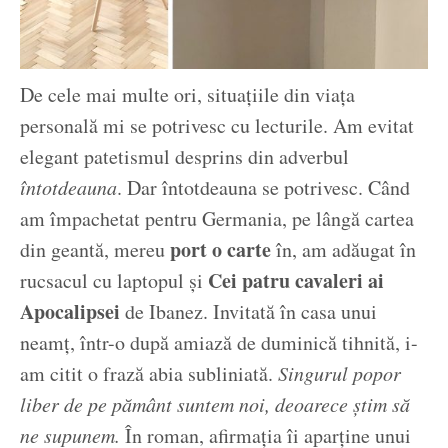
De cele mai multe ori, situațiile din viața
personală mi se potrivesc cu lecturile. Am evitat
elegant patetismul desprins din adverbul
întotdeauna
. Dar întotdeauna se potrivesc. Când
am împachetat pentru Germania, pe lângă cartea
port o carte
din geantă, mereu
în, am adăugat în
Cei patru cavaleri ai
rucsacul cu laptopul și
Apocalipsei
de Ibanez. Invitată în casa unui
neamț, într-o după amiază de duminică tihnită, i-
am citit o frază abia subliniată.
Singurul popor
liber de pe pământ suntem noi, deoarece știm să
ne supunem.
În roman, afirmația îi aparține unui