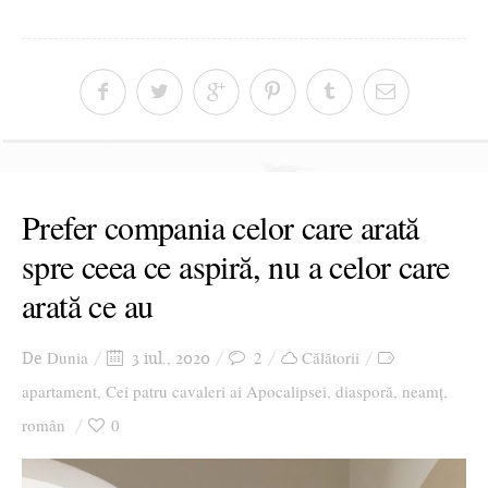
Prefer compania celor care arată
spre ceea ce aspiră, nu a celor care
arată ce au
Dunia
2
Călătorii
De
3 iul., 2020
apartament
Cei patru cavaleri ai Apocalipsei
diasporă
neamț
,
,
,
,
român
0