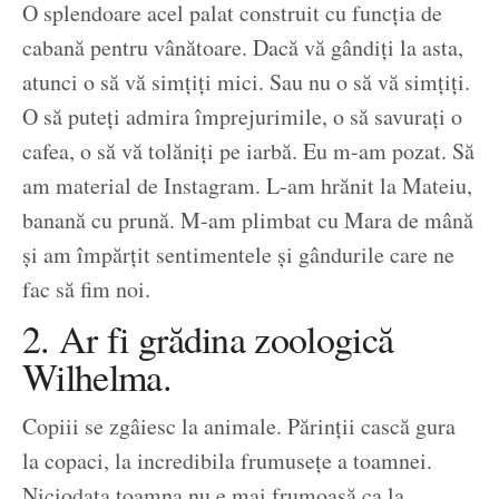
O splendoare acel palat construit cu funcția de
cabană pentru vânătoare. Dacă vă gândiți la asta,
atunci o să vă simțiți mici. Sau nu o să vă simțiți.
O să puteți admira împrejurimile, o să savurați o
cafea, o să vă tolăniți pe iarbă. Eu m-am pozat. Să
am material de Instagram. L-am hrănit la Mateiu,
banană cu prună. M-am plimbat cu Mara de mână
și am împărțit sentimentele și gândurile care ne
fac să fim noi.
2. Ar fi grădina zoologică
Wilhelma.
Copiii se zgâiesc la animale. Părinții cască gura
la copaci, la incredibila frumusețe a toamnei.
Niciodata toamna nu e mai frumoasă ca la