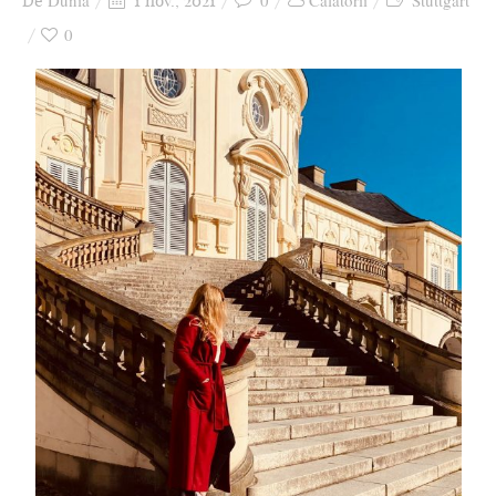
Dunia
0
Călătorii
Stuttgart
De
1 nov., 2021
Ziua culorii
0