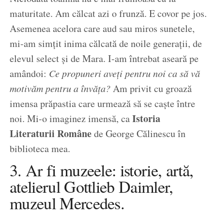
maturitate. Am călcat azi o frunză. E covor pe jos.
Asemenea acelora care aud sau miros sunetele,
mi-am simțit inima călcată de noile generații, de
elevul select și de Mara. I-am întrebat aseară pe
amândoi:
Ce propuneri aveți pentru noi ca să vă
motivăm pentru a învăța?
Am privit cu groază
imensa prăpastia care urmează să se caște între
Istoria
noi. Mi-o imaginez imensă, ca
Literaturii Române
de George Călinescu în
biblioteca mea.
3. Ar fi muzeele: istorie, artă,
atelierul Gottlieb Daimler,
muzeul Mercedes.