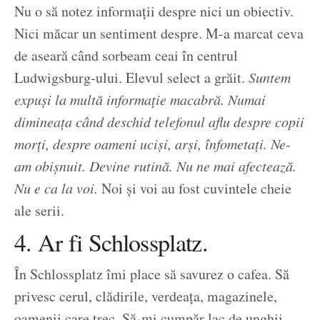
Nu o să notez informații despre nici un obiectiv.
Nici măcar un sentiment despre. M-a marcat ceva
de aseară când sorbeam ceai în centrul
Ludwigsburg-ului. Elevul select a grăit.
Suntem
expuși la multă informație macabră. Numai
dimineața când deschid telefonul aflu despre copii
morți, despre oameni uciși, arși, înfometați. Ne-
am obișnuit. Devine rutină. Nu ne mai afectează.
Nu e ca la voi.
Noi și voi au fost cuvintele cheie
ale serii.
4. Ar fi Schlossplatz.
În Schlossplatz îmi place să savurez o cafea. Să
privesc cerul, clădirile, verdeața, magazinele,
oamenii care trec. Să-mi cumpăr lac de unghii