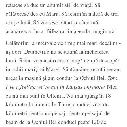
reușesc să duc un anumit stil de viață. Să
călătoresc des cu Mara. Să ieșim în natură de trei
ori pe lună. Să vorbesc blând și când mă
acaparează furia. Bifez rar în agenda imaginară.
Călătorim la intervale de timp mai mari decât mi-
aș dori. Drumețiile nu se adună la încheierea
lunii. Ridic vocea și o cobor după ce mă descopăr
în ochii măriți ai Marei. Săptămâna trecută ne-am
urcat în mașină și am condus la Ochiul Bei.
Toto,
I`ve a feeling we`re not in Kansas anymore!
Nici
eu nu mai sunt în Oltenia. Nu mai ajung în 18
kilometri la munte. În Timiș conduci zeci de
kilometri pentru un peisaj. Pentru peisajul de
basm de la Ochiul Bei conduci peste 120 de