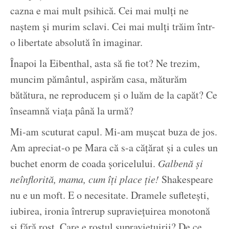
cazna e mai mult psihică. Cei mai mulți ne
naștem și murim sclavi. Cei mai mulți trăim într-
o libertate absolută în imaginar.
Înapoi la Eibenthal, asta să fie tot? Ne trezim,
muncim pământul, aspirăm casa, măturăm
bătătura, ne reproducem și o luăm de la capăt? Ce
înseamnă viața până la urmă?
Mi-am scuturat capul. Mi-am mușcat buza de jos.
Am apreciat-o pe Mara că s-a cățărat și a cules un
buchet enorm de coada șoricelului.
Galbenă și
neînflorită, mama, cum îți place ție!
Shakespeare
nu e un moft. E o necesitate. Dramele sufletești,
iubirea, ironia întrerup supraviețuirea monotonă
și fără rost. Care e rostul supraviețuirii? De ce