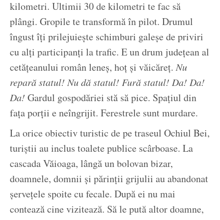
kilometri. Ultimii 30 de kilometri te fac să
plângi. Gropile te transformă în pilot. Drumul
îngust îți prilejuiește schimburi galeșe de priviri
cu alți participanți la trafic. E un drum județean al
cetățeanului român leneș, hoț și văicăreț.
Nu
repară statul! Nu dă statul! Fură statul! Da! Da!
Da!
Gardul gospodăriei stă să pice. Spațiul din
fața porții e neîngrijit. Ferestrele sunt murdare.
La orice obiectiv turistic de pe traseul Ochiul Bei,
turiștii au inclus toalete publice scârboase. La
cascada Văioaga, lângă un bolovan bizar,
doamnele, domnii și părinții grijulii au abandonat
șervețele spoite cu fecale. După ei nu mai
contează cine vizitează. Să le pută altor doamne,