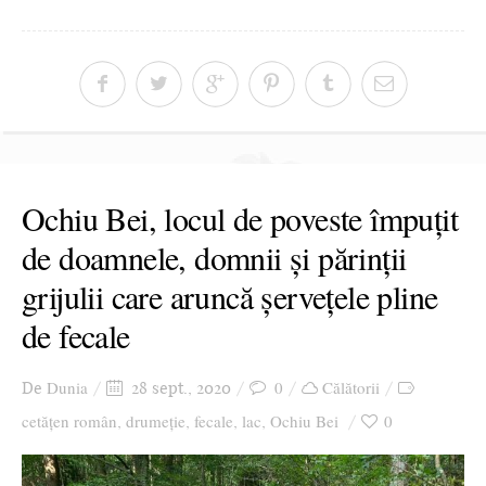
Ochiu Bei, locul de poveste împuțit
de doamnele, domnii și părinții
grijulii care aruncă șervețele pline
de fecale
Dunia
0
Călătorii
De
28 sept., 2020
cetățen român
drumeție
fecale
lac
Ochiu Bei
0
,
,
,
,