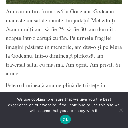
Am o amintire frumoasă la Godeanu. Godeanu
mai este un sat de munte din județul Mehedinți.
Acum mulți ani, să fie 25, să fie 30, am dormit o
noapte într-o căruță cu fân. Pe urmele fragilei
imagini păstrate în memorie, am dus-o și pe Mara
la Godeanu. Într-o dimineață ploioasă, am
traversat satul cu mașina. Am oprit. Am privit. Și
atunci.
Este o dimineață anume plină de tristețe în
copilăria mea. Mă refer la zorii zilei când mă
We use cookies to ensure that we give you the best
trezeam, priveam peste gardul bunicilor, iar acolo
experience on our website. If you continue to use this site we
zăcea muribund circul. Aproape dispărut,
will assume that you are happy with it.
scheletul demonstra o fostă prezență. Reveneam
Ok