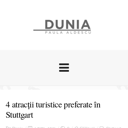
Evenimente
Stari afective
4 atracții turistice preferate în
Zice Dunia
Stuttgart
Călătorii
Cursuri povestite