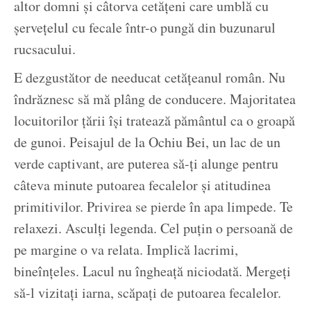
altor domni și câtorva cetățeni care umblă cu
șervețelul cu fecale într-o pungă din buzunarul
rucsacului.
E dezgustător de needucat cetățeanul român. Nu
îndrăznesc să mă plâng de conducere. Majoritatea
locuitorilor țării își tratează pământul ca o groapă
de gunoi. Peisajul de la Ochiu Bei, un lac de un
verde captivant, are puterea să-ți alunge pentru
câteva minute putoarea fecalelor și atitudinea
primitivilor. Privirea se pierde în apa limpede. Te
relaxezi. Asculți legenda. Cel puțin o persoană de
pe margine o va relata. Implică lacrimi,
bineînțeles. Lacul nu îngheață niciodată. Mergeți
să-l vizitați iarna, scăpați de putoarea fecalelor.